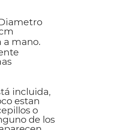
 Diametro
1cm
 a mano.
ente
mas
tá incluida,
co estan
epillos o
inguno de los
 aparecen