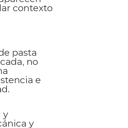
dar contexto
de pasta
icada, no
na
istencia e
d.
 y
cánica y