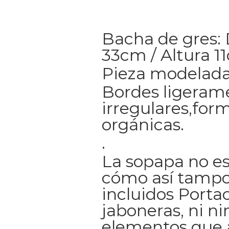
Bacha de gres:
33cm / Altura 1
Pieza modelada
Bordes ligeram
irregulares,for
orgánicas.
.
La sopapa no es
cómo así tampo
incluidos Portac
jaboneras, ni n
elementos que