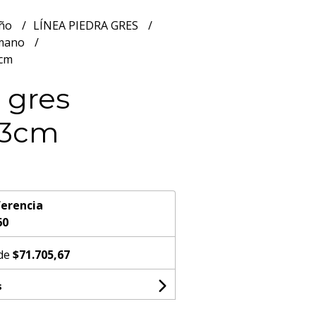
año
LÍNEA PIEDRA GRES
 mano
3cm
 gres
33cm
erencia
60
 de
$71.705,67
s