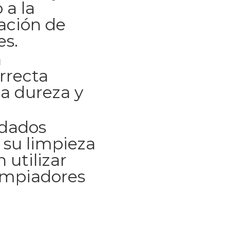
 a la
ación de
es.
a
rrecta
a dureza y
idados
 su limpieza
 utilizar
impiadores