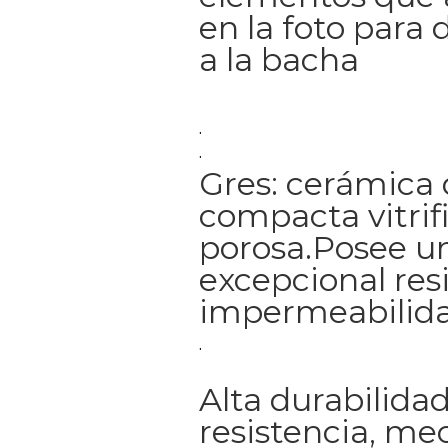
en la foto para 
a la bacha
.
.
Gres: cerámica 
compacta vitrif
porosa.Posee u
excepcional res
impermeabilida
.
Alta durabilidad
resistencia, me