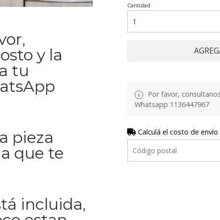
Cantidad
vor,
osto y la
AGREG
a tu
hatsApp
Por favor, consultanos 
Whatsapp 1136447967
Calculá el costo de envío
La pieza
la que te
tá incluida,
co estan