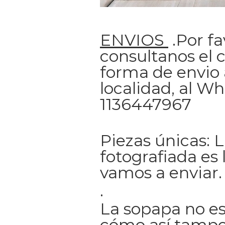
ENVIOS
.Por fa
consultanos el c
forma de envio 
localidad, al W
1136447967
Piezas únicas: 
fotografiada es 
vamos a enviar.
.
La sopapa no es
cómo así tampo