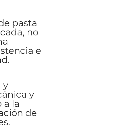
de pasta
icada, no
na
istencia e
d.
 y
cánica y
 a la
ación de
es.