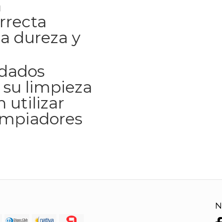
a
rrecta
a dureza y
idados
 su limpieza
 utilizar
impiadores
N