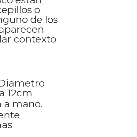
epillos o
inguno de los
 aparecen
dar contexto
 Diametro
ra 12cm
 a mano.
ente
mas