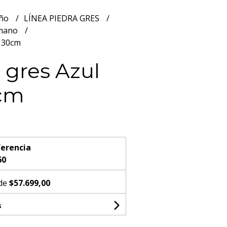
año
LÍNEA PIEDRA GRES
 mano
o 30cm
 gres Azul
0cm
erencia
60
 de
$57.699,00
s