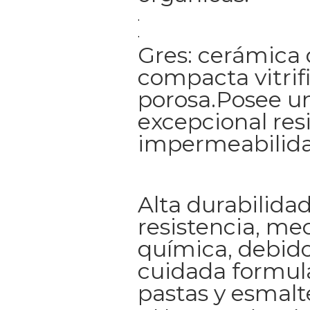
.
.
Gres: cerámica 
compacta vitrif
porosa.Posee u
excepcional res
impermeabilida
Alta durabilidad
resistencia, me
química, debido
cuidada formul
pastas y esmalt