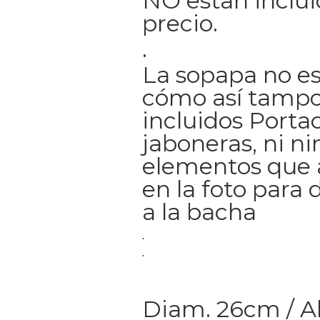
NO estan inclui
precio.
.
La sopapa no es
cómo así tampo
incluidos Portac
jaboneras, ni n
elementos que
en la foto para 
a la bacha
.
.
Diam. 26cm / A