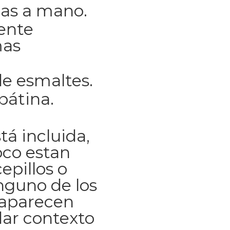
as a mano.
ente
mas
e esmaltes.
pátina.
tá incluida,
co estan
epillos o
inguno de los
 aparecen
dar contexto