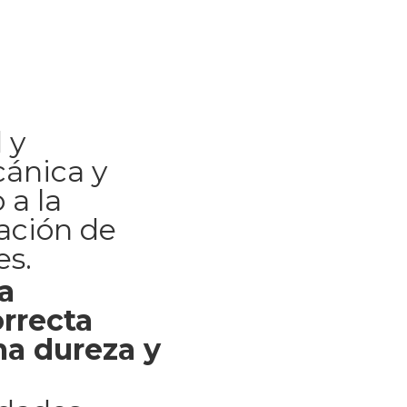
 y
cánica y
 a la
ación de
es.
a
rrecta
a dureza y