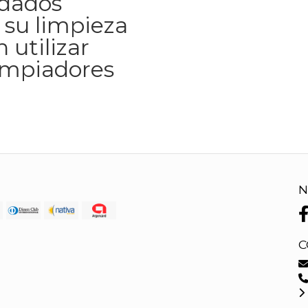
idados
 su limpieza
 utilizar
impiadores
N
C