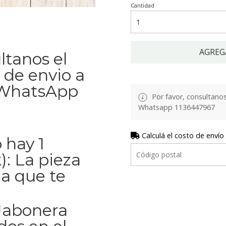
Cantidad
AGREG
ltanos el
 de envio a
l WhatsApp
Por favor, consultanos 
Whatsapp 1136447967
Calculá el costo de envío
 hay 1
): La pieza
la que te
 Jabonera