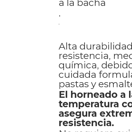
a la bacha
.
.
Alta durabilidad
resistencia, me
química, debido
cuidada formul
pastas y esmalt
El horneado a l
temperatura co
asegura extrem
resistencia.