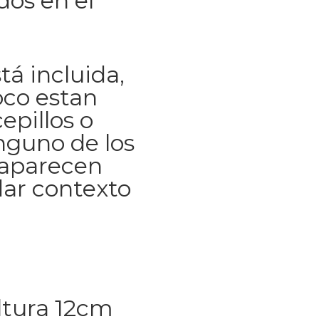
dos en el
tá incluida,
co estan
epillos o
inguno de los
 aparecen
dar contexto
ltura 12cm