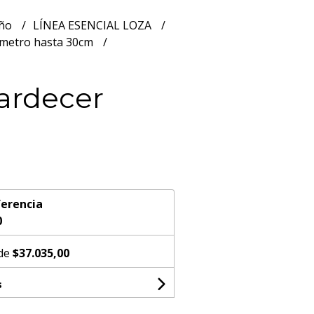
año
LÍNEA ESENCIAL LOZA
metro hasta 30cm
ardecer
erencia
0
 de
$37.035,00
s