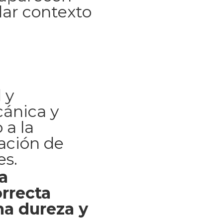
dar contexto
 y
cánica y
 a la
ación de
es.
a
rrecta
a dureza y