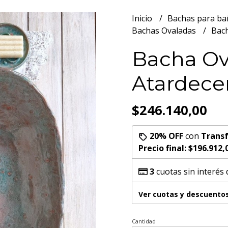
Inicio
Bachas para b
Bachas Ovaladas
Bach
Bacha Ov
Atardece
$246.140,00
20% OFF
con
Transf
Precio final:
$196.912,
3
cuotas sin interés
Ver cuotas y descuento
Cantidad