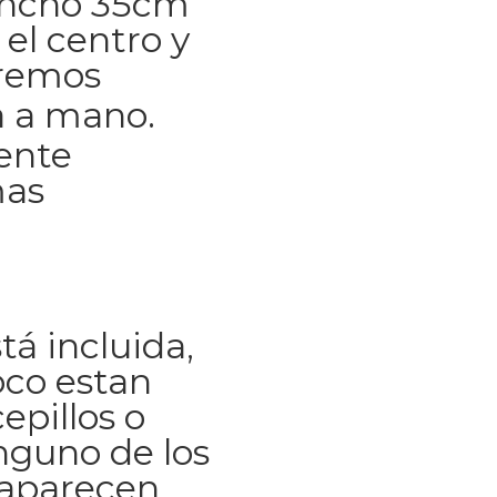
Ancho 35cm
 el centro y
tremos
 a mano.
ente
mas
tá incluida,
co estan
epillos o
inguno de los
 aparecen