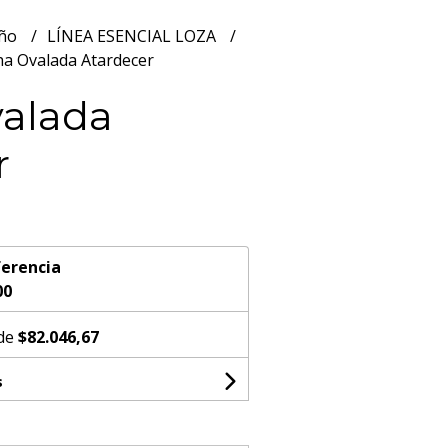
año
LÍNEA ESENCIAL LOZA
a Ovalada Atardecer
alada
r
erencia
00
 de
$82.046,67
s