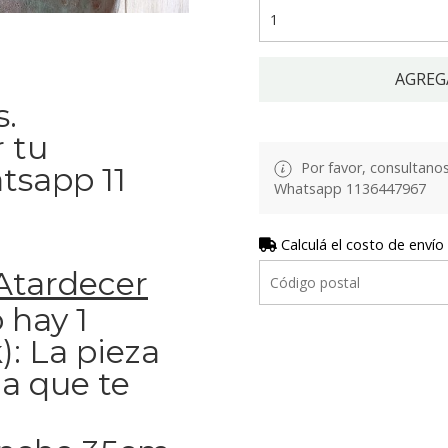
AGREG
.
 tu
Por favor, consultanos 
atsapp 11
Whatsapp 1136447967
Calculá el costo de envío
Atardecer
 hay 1
): La pieza
la que te