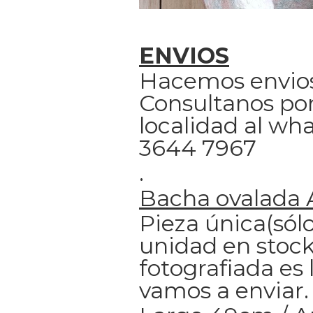
ENVIOS
Hacemos envios
Consultanos por
localidad al wh
3644 7967
.
Bacha ovalada 
Pieza única(sólo
unidad en stock
fotografiada es 
vamos a enviar.