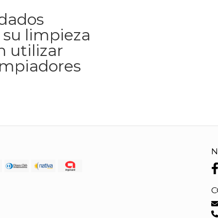
idados
 su limpieza
 utilizar
impiadores
N
C