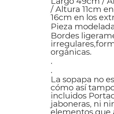
Largo 49cm / 
/ Altura 11cm en
16cm en los ex
Pieza modelada
Bordes ligeram
irregulares,for
orgánicas.
.
.
La sopapa no es
cómo así tampo
incluidos Portac
jaboneras, ni n
elementos que