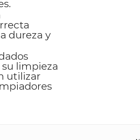
es.
a
rrecta
a dureza y
idados
 su limpieza
 utilizar
impiadores