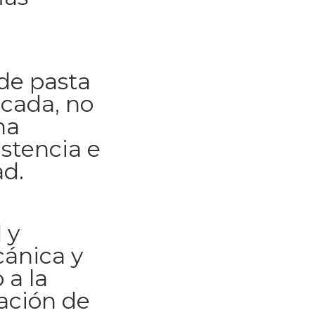
de pasta
icada, no
na
istencia e
d.
 y
cánica y
 a la
ación de