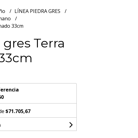
año
LÍNEA PIEDRA GRES
 mano
inado 33cm
 gres Terra
 33cm
erencia
60
 de
$71.705,67
s