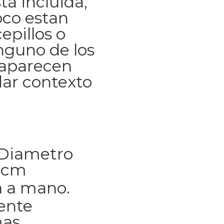
tá incluida,
co estan
epillos o
inguno de los
 aparecen
dar contexto
 Diametro
12cm
 a mano.
ente
mas