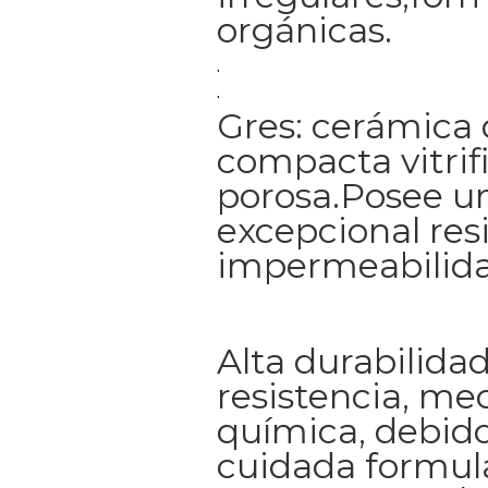
orgánicas.
.
.
Gres: cerámica 
compacta vitrif
porosa.Posee u
excepcional res
impermeabilida
Alta durabilidad
resistencia, me
química, debido
cuidada formul