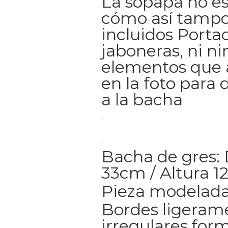
La sopapa no es
cómo así tampo
incluidos Portac
jaboneras, ni n
elementos que
en la foto para 
a la bacha
.
.
Bacha de gres:
33cm / Altura 
Pieza modelada
Bordes ligeram
irregulares,for